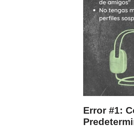
Error #1: 
Predeterm