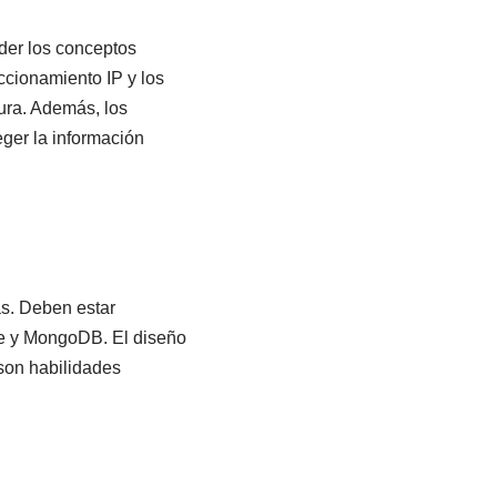
nder los conceptos
ccionamiento IP y los
gura. Además, los
ger la información
as. Deben estar
e y MongoDB. El diseño
 son habilidades