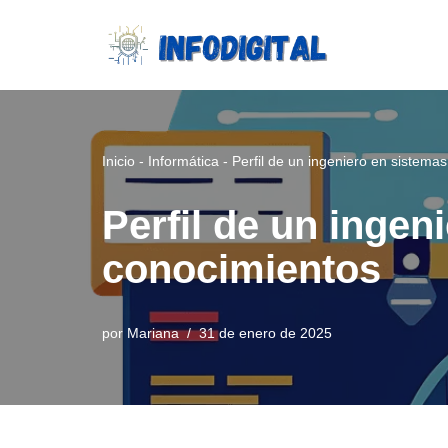
Saltar
al
contenido
Inicio
-
Informática
-
Perfil de un ingeniero en sistema
Perfil de un ingen
conocimientos
por
Mariana
31 de enero de 2025