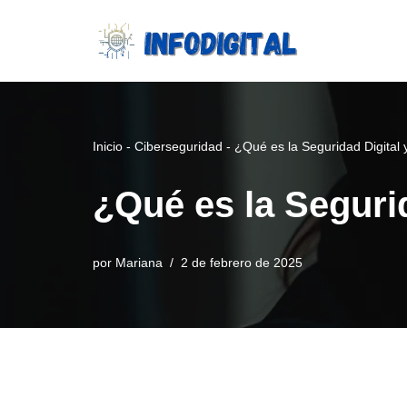
Saltar
al
contenido
Inicio
-
Ciberseguridad
-
¿Qué es la Seguridad Digital
¿Qué es la Seguri
por
Mariana
2 de febrero de 2025